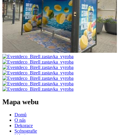
Mapa webu
Domů
O nás
Dekorace
Scénografie