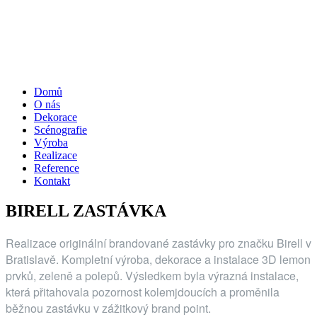
Domů
O nás
Dekorace
Scénografie
Výroba
Realizace
Reference
Kontakt
BIRELL ZASTÁVKA
Realizace originální brandované zastávky pro značku Birell v
Bratislavě. Kompletní výroba, dekorace a instalace 3D lemon
prvků, zeleně a polepů. Výsledkem byla výrazná instalace,
která přitahovala pozornost kolemjdoucích a proměnila
běžnou zastávku v zážitkový brand point.