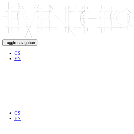
Přejít k hlavnímu obsahu
Toggle navigation
CS
EN
CS
EN